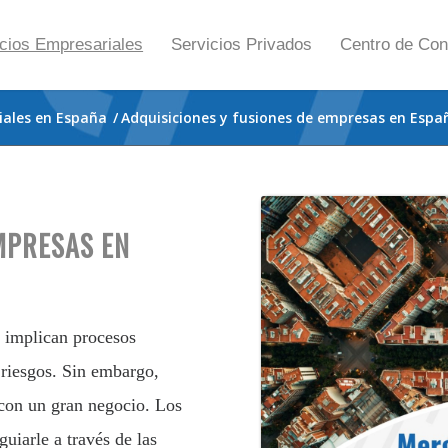
cios Empresariales
Servicios Privados
Centro de Con
iales en España
/
Adquisiciones y fusiones de empresas en Espa
MPRESAS EN
 implican procesos
 riesgos. Sin embargo,
con un gran negocio. Los
uiarle a través de las