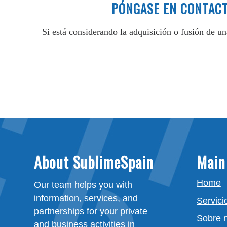
PÓNGASE EN CONTACT
Si está considerando la adquisición o fusión de u
About SublimeSpain
Main
Home
Our team helps you with
information, services, and
Servici
partnerships for your private
Sobre 
and business activities in