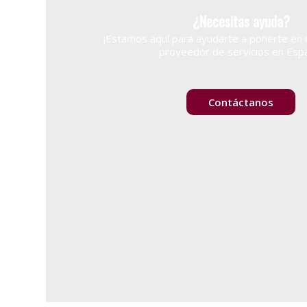
¿Necesitas ayuda?
¡Estamos aquí para ayudarte a ponerte en 
proveedor de servicios en Esp
Contáctanos