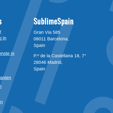
s
SublimeSpain
r
Gran Via 585
 in
08011 Barcelona,
Spain
enste in
P.º de la Castellana 18, 7°
28046 Madrid,
g
Spain
panien
n
en