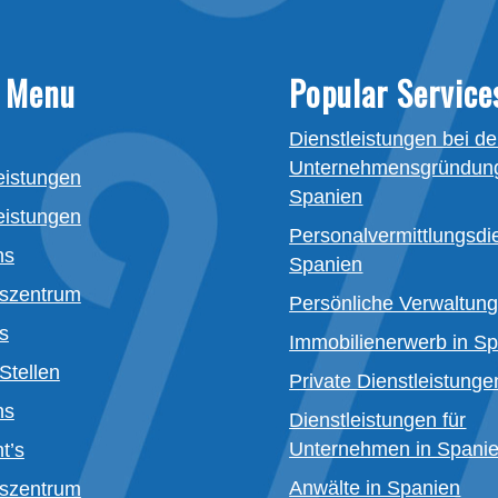
 Menu
Popular Service
Dienstleistungen bei de
Unternehmensgründung
eistungen
Spanien
eistungen
Personalvermittlungsdi
ns
Spanien
szentrum
Persönliche Verwaltun
s
Immobilienerwerb in S
Stellen
Private Dienstleistunge
ns
Dienstleistungen für
Unternehmen in Spani
t’s
Anwälte in Spanien
szentrum