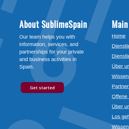
About SublimeSpain
Main
Home
Our team helps you with
information, services, and
Dienstl
partnerships for your private
Dienstl
and business activities in
Über u
Spain.
Wissen
Partner
Get started
Offene 
Über u
Los geh
Wissen