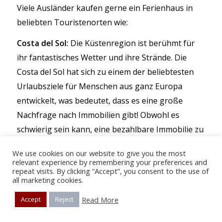
Viele Ausländer kaufen gerne ein Ferienhaus in
beliebten Touristenorten wie:
Costa del Sol:
Die Küstenregion ist berühmt für
ihr fantastisches Wetter und ihre Strände. Die
Costa del Sol hat sich zu einem der beliebtesten
Urlaubsziele für Menschen aus ganz Europa
entwickelt, was bedeutet, dass es eine große
Nachfrage nach Immobilien gibt! Obwohl es
schwierig sein kann, eine bezahlbare Immobilie zu
finden, gibt es viele Möglichkeiten.
We use cookies on our website to give you the most
relevant experience by remembering your preferences and
Costa Tropical:
Die Costa Tropical liegt zwischen
repeat visits. By clicking “Accept”, you consent to the use of
den Bergen der Sierra Nevada und dem
all marketing cookies.
Mittelmeer. Sie ist im Frühjahr und Herbst ein
Read More
Accept
Reject
beliebtes Urlaubsziel für Europäer, da das Wetter