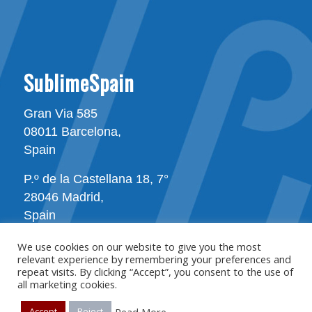
SublimeSpain
Gran Via 585
08011 Barcelona,
Spain
P.º de la Castellana 18, 7°
28046 Madrid,
Spain
We use cookies on our website to give you the most
relevant experience by remembering your preferences and
repeat visits. By clicking “Accept”, you consent to the use of
all marketing cookies.
All rights reserverd © Copyright - SublimeSpain
Read More
Accept
Reject