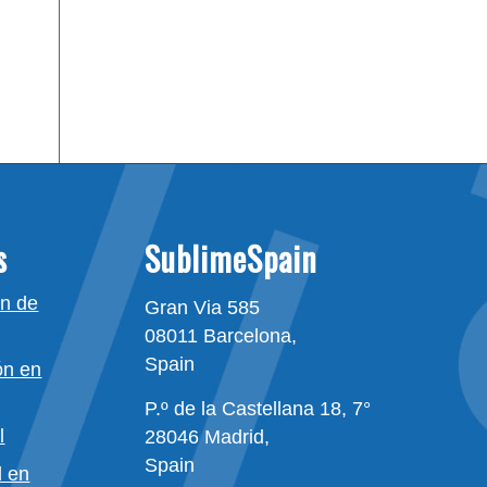
s
SublimeSpain
ón de
Gran Via 585
08011 Barcelona,
Spain
ón en
P.º de la Castellana 18, 7°
l
28046 Madrid,
Spain
d en