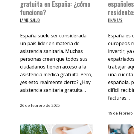
gratuita en España: ¿cómo
españoles
funciona?
residente
LA VIE
,
SALUD
FINANZAS
España suele ser considerada
España es u
un país líder en materia de
europeos m
asistencia sanitaria. Muchas
invertir, ya
personas creen que todos sus
expatriados
ciudadanos tienen acceso a la
trabajar aq
asistencia médica gratuita. Pero,
una cuenta 
¿es esto realmente cierto? ¿Hay
española, p
asistencia sanitaria gratuita…
difícil reci
facturas…
26 de febrero de 2025
19 de febrero