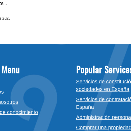
te…
e 2025
 Menu
Popular Service
Servicios de constituci
sociedades en España
os
Servicios de contrataci
nosotros
España
 de conocimiento
Administración persona
Comprar una propieda