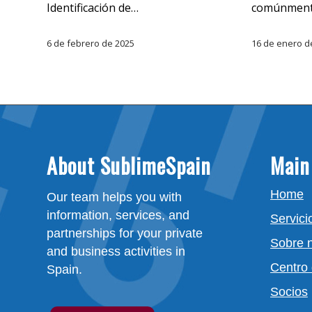
Identificación de…
comúnmen
6 de febrero de 2025
16 de enero d
About SublimeSpain
Main
Home
Our team helps you with
information, services, and
Servici
partnerships for your private
Sobre 
and business activities in
Centro
Spain.
Socios