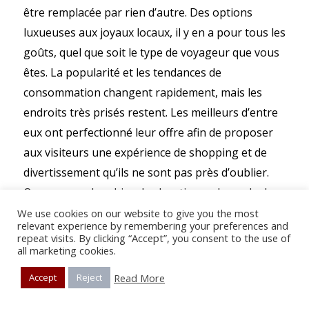
être remplacée par rien d’autre. Des options
luxueuses aux joyaux locaux, il y en a pour tous les
goûts, quel que soit le type de voyageur que vous
êtes. La popularité et les tendances de
consommation changent rapidement, mais les
endroits très prisés restent. Les meilleurs d’entre
eux ont perfectionné leur offre afin de proposer
aux visiteurs une expérience de shopping et de
divertissement qu’ils ne sont pas près d’oublier.
Que vous recherchiez des boutiques de mode de
luxe ou des bonnes affaires dans les marchés
We use cookies on our website to give you the most
relevant experience by remembering your preferences and
traditionnels espagnols, la multitude de choix
repeat visits. By clicking “Accept”, you consent to the use of
all marketing cookies.
offerts par ces célèbres centres commerciaux en
Espagne vous garantit de trouver exactement ce
Read More
Accept
Reject
que vous recherchez. Découvrir le meilleur de