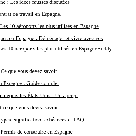
e : Les idées fausses discutées
ntrat de travail en Espagne.
Les 10 aéroports les plus utilisés en Espagne
ues en Espagne : Déménager et vivre avec vos
Les 10 aéroports les plus utilisés en EspagneBuddy
 Ce que vous devez savoir
en Espagne : Guide complet
 depuis les États-Unis : Un aperçu
t ce que vous devez savoir
ypes, signification, échéances et FAQ
: Permis de construire en Espagne