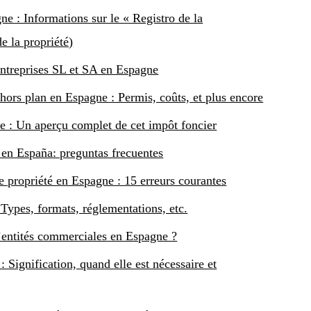
ne : Informations sur le « Registro de la
e la propriété)
entreprises SL et SA en Espagne
hors plan en Espagne : Permis, coûts, et plus encore
e : Un aperçu complet de cet impôt foncier
 en España: preguntas frecuentes
e propriété en Espagne : 15 erreurs courantes
Types, formats, réglementations, etc.
d’entités commerciales en Espagne ?
 Signification, quand elle est nécessaire et