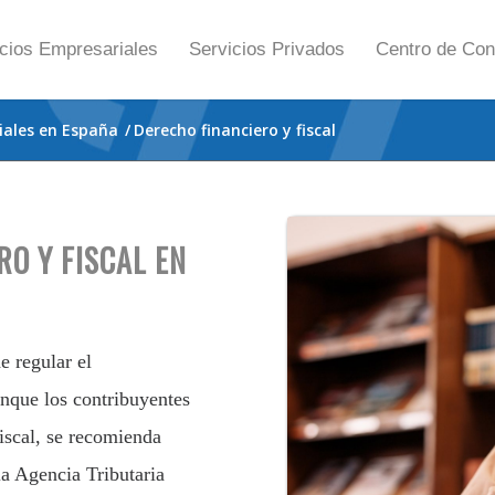
cios Empresariales
Servicios Privados
Centro de Con
iales en España
/
Derecho financiero y fiscal
RO Y FISCAL EN
e regular el
unque los contribuyentes
iscal, se recomienda
la Agencia Tributaria