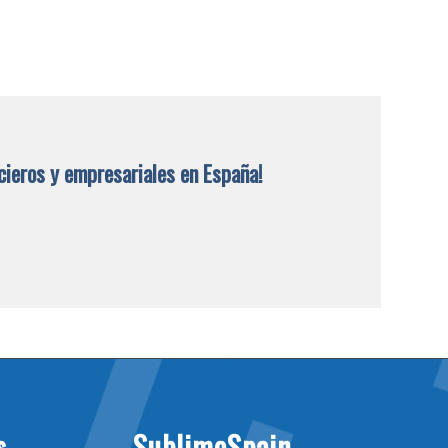
cieros y empresariales en España!
s
SublimeSpain