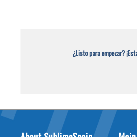
¿Listo para empezar? ¡Esta
About SublimeSpain
Main