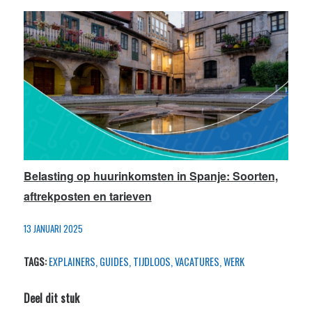
Belasting op huurinkomsten in Spanje: Soorten,
aftrekposten en tarieven
13 JANUARI 2025
TAGS:
EXPLAINERS
,
GUIDES
,
TIJDLOOS
,
VACATURES
,
WERK
Deel dit stuk