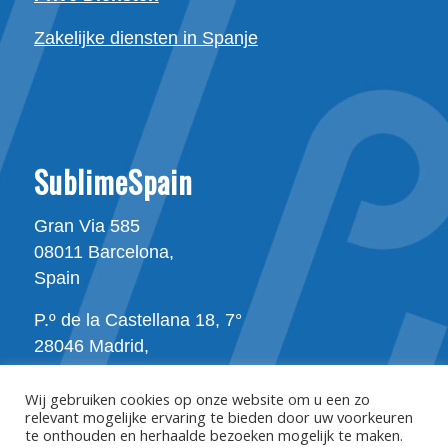
Zakelijke diensten in Spanje
SublimeSpain
Gran Via 585
08011 Barcelona,
Spain
P.º de la Castellana 18, 7°
28046 Madrid,
Spain
Wij gebruiken cookies op onze website om u een zo
relevant mogelijke ervaring te bieden door uw voorkeuren
te onthouden en herhaalde bezoeken mogelijk te maken.