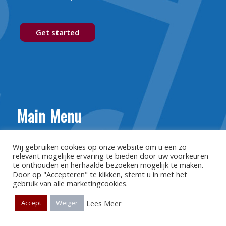
Get started
Main Menu
Home
Wij gebruiken cookies op onze website om u een zo
relevant mogelijke ervaring te bieden door uw voorkeuren
Diensten
te onthouden en herhaalde bezoeken mogelijk te maken.
Door op "Accepteren" te klikken, stemt u in met het
Over ons
gebruik van alle marketingcookies.
Kenniscentrum
Lees Meer
Accept
Weiger
Partners