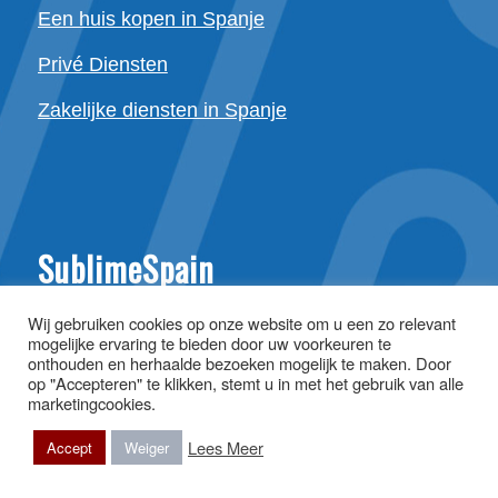
Een huis kopen in Spanje
Privé Diensten
Zakelijke diensten in Spanje
SublimeSpain
Gran Via 585
Wij gebruiken cookies op onze website om u een zo relevant
mogelijke ervaring te bieden door uw voorkeuren te
08011 Barcelona,
onthouden en herhaalde bezoeken mogelijk te maken. Door
Spain
op "Accepteren" te klikken, stemt u in met het gebruik van alle
marketingcookies.
P.º de la Castellana 18, 7°
Lees Meer
Accept
Weiger
28046 Madrid,
Spain